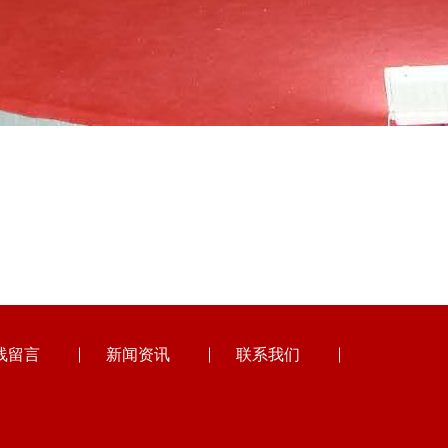
线留言
新闻资讯
联系我们