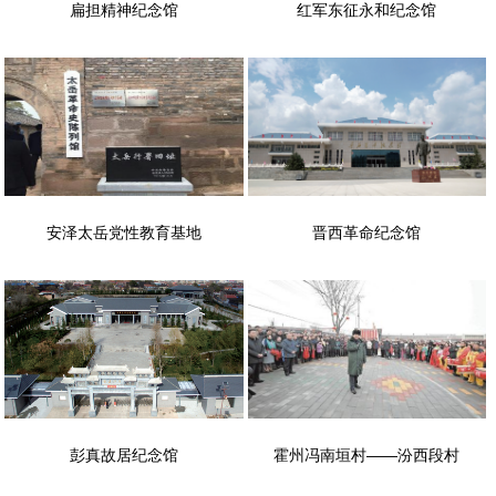
扁担精神纪念馆
红军东征永和纪念馆
安泽太岳党性教育基地
晋西革命纪念馆
彭真故居纪念馆
霍州冯南垣村——汾西段村